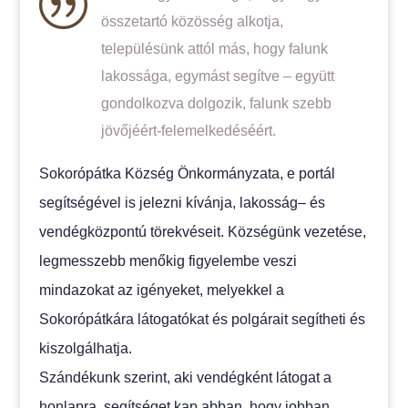
|
összetartó közösség alkotja,
településünk attól más, hogy falunk
lakossága, egymást segítve – együtt
gondolkozva dolgozik, falunk szebb
jövőjéért-felemelkedéséért.
Sokorópátka Község Önkormányzata, e portál
segítségével is jelezni kívánja, lakosság– és
vendégközpontú törekvéseit. Községünk vezetése,
legmesszebb menőkig figyelembe veszi
mindazokat az igényeket, melyekkel a
Sokorópátkára látogatókat és polgárait segítheti és
kiszolgálhatja.
Szándékunk szerint, aki vendégként látogat a
honlapra, segítséget kap abban, hogy jobban