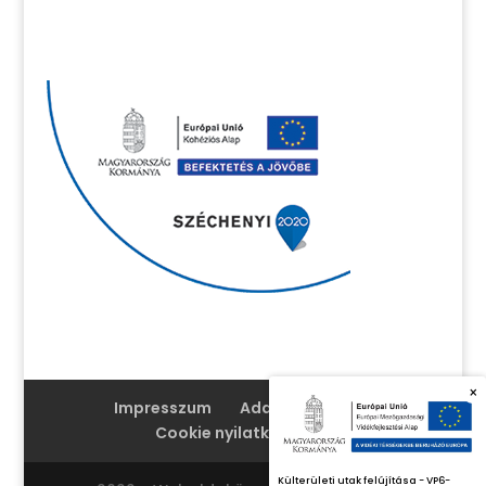
×
Impresszum
Adatvédelem
Cookie nyilatkozat
Külterületi utak felújítása - VP6-