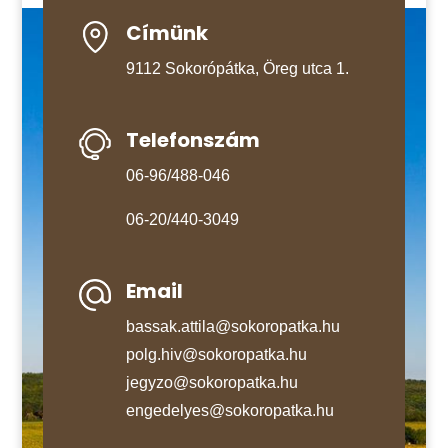
Címünk
9112 Sokorópátka, Öreg utca 1.
Telefonszám
06-96/488-046
06-20/440-3049
Email
bassak.attila@sokoropatka.hu
polg.hiv@sokoropatka.hu
jegyzo@sokoropatka.hu
engedelyes@sokoropatka.hu