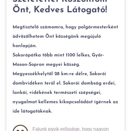
Önt, Kedves Látogató!
Megtisztelő számomra, hogy polgármesterként
üdvözölhetem Önt községünk megújuló
honlapján.
Sokorópátka több mint 1100 lelkes, Győr-
Moson-Sopron megyei község.
Megyeszékhelytől 28 km-re délre, Sokorói
dombvidéken terül el. Sokorói dombság erdei,
lankái, vidékének természeti szépségei,
nyugalmat kellemes kikapcsolódást ígérnek az
ide látogatóknak.
Falunk egyik erőssége, hogy nagyon