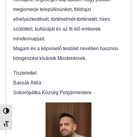
megismerje településünket, földrajzi
elhelyezkedését, történelmét-történetét, híres
szülötteit, kultúráját és az itt élő emberek
mindennapjait.
Magam és a képviselő testület nevében hasznos
böngészést kívánok Mindenkinek.
Tisztelettel:
Bassák Attila
Sokorópátka Község Polgármestere
Nagy kontraszt váltása
Betűméret váltása