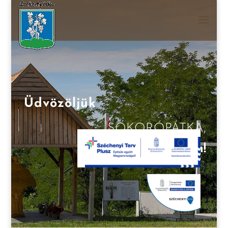
Üdvözöljük
SOKORÓPÁTKA,
weboldalán!