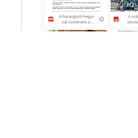
A-harangozó-hegyi-
A sok
vár-története-a-
iskola
sokorói-
a
szájhagyományban.
Arbo
pdf
2025.
Az óvodások pólót
Ki-tud
kaptak az
patkai
Alapítványtól,
pa
2025.09. 3..jpg
fel