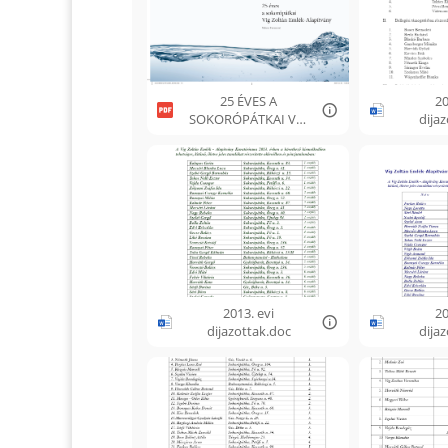
25 ÉVES A
20
SOKORÓPÁTKAI VIG
dija
ZOLTÁN EMLÉK-
ALAPÍTVÁNY.pdf
2013. evi
20
dijazottak.doc
dija