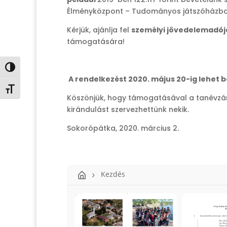
Élményközpont – Tudományos játszóházba
Kérjük, ajánlja fel
személyi jövedelemadój
támogatására!
Nagy kontraszt váltása
A rendelkezést 2020. május 20-ig lehet
Betűméret váltása
Köszönjük, hogy támogatásával a tanévzáró
kirándulást szervezhettünk nekik.
Sokorópátka, 2020. március 2.
Kezdés