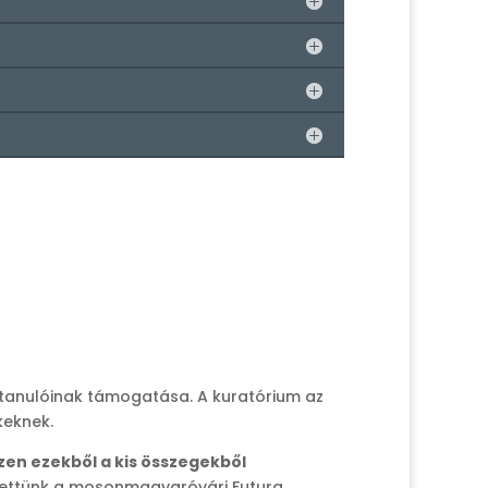
ó tanulóinak támogatása. A kuratórium az
ekeknek.
szen ezekből a kis összegekből
ezhettünk a mosonmagyaróvári Futura