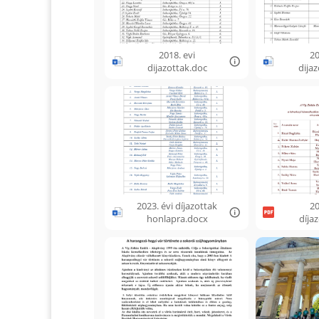
2018. evi
20
dijazottak.doc
dija
2023. évi díjazottak
20
honlapra.docx
díja