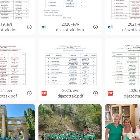
19. evi
2020.-évi-
2021.-é
zottak.doc
díjazottak.docx
díjazotta
24. évi
2025. évi
2026. 
zottak.pdf
díjazottak.pdf
díjazott