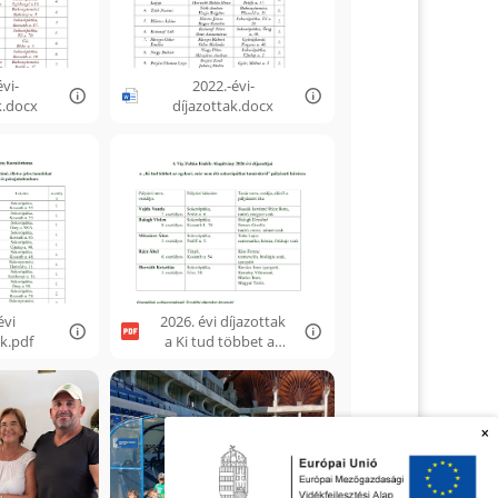
vi-
2022.-évi-
k.docx
díjazottak.docx
évi
2026. évi díjazottak
ak.pdf
a Ki tud többet az
egykori
sokorópátkai
tanárokról.pdf
×