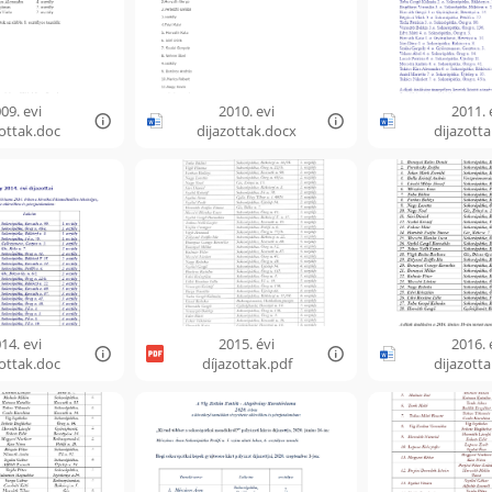
09. evi
2010. evi
2011. 
zottak.doc
dijazottak.docx
dijazott
14. evi
2015. évi
2016. 
zottak.doc
díjazottak.pdf
dijazott