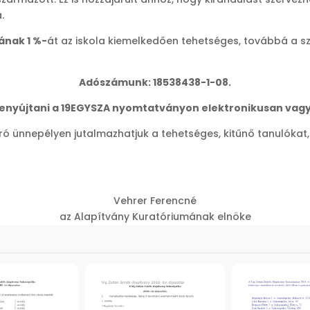
.
ának 1 %-
át a
z
iskola kiemelkedően tehetséges, továbbá a sz
Adószámunk: 18538438-1-08.
 benyújtani a 19EGYSZA nyomtatványon elektronikusan vagy
 ünnepélyen jutalmazhatjuk a tehetséges, kitűnő tanulókat, 
Vehrer Ferencné
az Alapítvány Kuratóriumának elnöke