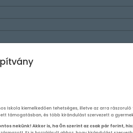
apítvány
nos Iskola kiemelkedően tehetséges, illetve az arra rászorul
sített támogatásban, és több kirándulást szervezett a gyerm
ntos nekünk! Akkor is, ha Ön szerint az csak pár forint, hi
 származott. Ez is hozzájárult ahhoz, hogy kirándulást szerv