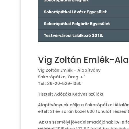
Sokorópátkai Öregfiúk
Sokorópátkai Lövész Egyesület
Sokorópátkai Polgárőr Egyesület
Testvérvárosi találkozó 2013.
Vig Zoltán Emlék-Al
Vig Zoltán Emlék – Alapítvány
Sokorópátka, Öreg u. 1.
Tel.: 36-20-529-1360
Tisztelt Adózók! Kedves Szülők!
Alapítványunk célja a Sokorópátkai Általá
eltelt 21 év során közel 600 tanulót része
Az Ön
személyi jövedelemadójának
1%-a fo
például
2019-ben 122.117 forint bevételünk