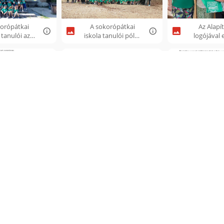
orópátkai
A sokorópátkai
Az Alapí
 tanulói az
iskola tanulói pólót
logójával e
lcsúti
és sapkát kaptak az
ajándéktá
rétumban,
Alapítványtól, 2025.
kaptak az i
09.19..jpg
08.22..jpg
és az óvo
2025.08.2
-toebbet-a-
Ki tud toebbet Vig
Lovagok
 mondakrol-
Zoltanrol 2018
szerzet
lyazati-
dijazottak.doc
Sokorópát
hivas.doc