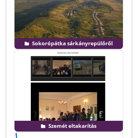
Sokorópátka sárkányrepülőről
Szemét eltakarítás