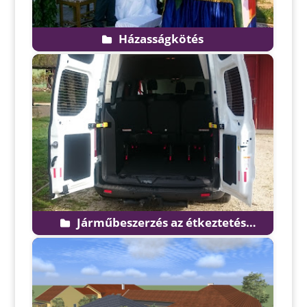
Házasságkötés
Járműbeszerzés az étkeztetés
feltételeinek javításához Sokorópátkán