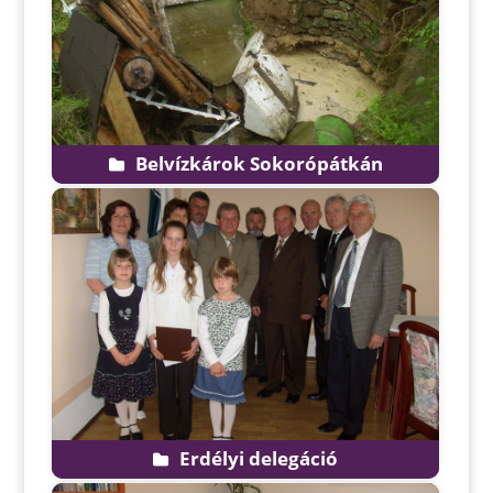
Belvízkárok Sokorópátkán
Erdélyi delegáció