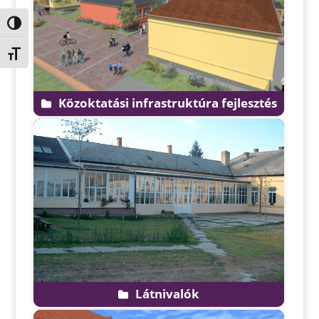
Nagy kontraszt váltása
Betűméret váltása
Közoktatási infrastruktúra fejlesztés
Látnivalók