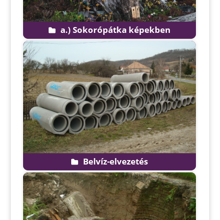
a.) Sokorópátka képekben
Belvíz-elvezetés