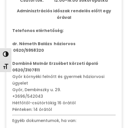
Csütörtök: 12:00-16:00 Sokorópátka
Adminisztrációs időszak rendelés előtt egy
órával
Telefonos elérhetőség:
dr. Németh Balázs háziorvos
0620/5958320
Nagy kontraszt váltása
Dombiné Molnár Erzsébet körzeti ápoló
Betűméret váltása
0620/3107811
Győr környéki felnőtt és gyermek háziorvosi
ügyelet
Győr, Dembinszky u. 29.
+3696/542043
Hétfőtől-csütörtökig 16 órától
Pénteken: 14 órától
Egyéb dokumentumok, ha van: