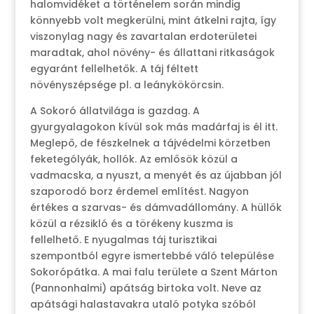
halomvidéket a történelem során mindig
könnyebb volt megkerülni, mint átkelni rajta, így
viszonylag nagy és zavartalan erdoterületei
maradtak, ahol növény- és állattani ritkaságok
egyaránt fellelhetők. A táj féltett
növényszépsége pl. a leánykökörcsin.
A Sokoró állatvilága is gazdag. A
gyurgyalagokon kívül sok más madárfaj is él itt.
Meglepő, de fészkelnek a tájvédelmi körzetben
feketególyák, hollók. Az emlősök közül a
vadmacska, a nyuszt, a menyét és az újabban jól
szaporodó borz érdemel említést. Nagyon
értékes a szarvas- és dámvadállomány. A hüllők
közül a rézsikló és a törékeny kuszma is
fellelhető. E nyugalmas táj turisztikai
szempontból egyre ismertebbé váló települése
Sokorópátka. A mai falu területe a Szent Márton
(Pannonhalmi) apátság birtoka volt. Neve az
apátsági halastavakra utaló potyka szóból