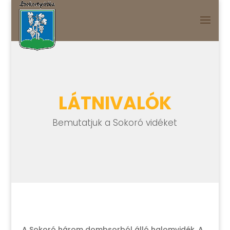
LÁTNIVALÓK
Bemutatjuk a Sokoró vidéket
A Sokoró három dombsorból álló halomvidék. A