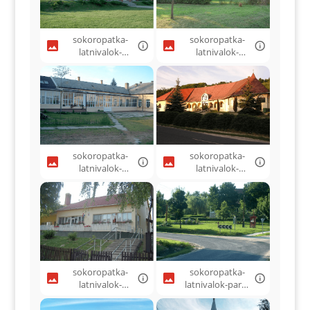
sokoropatka-
sokoropatka-
latnivalok-
latnivalok-
fogado-03.png
hivatal-04.png
sokoropatka-
sokoropatka-
latnivalok-
latnivalok-
iskola- 08.png
kozossegi haz-
orvosi
rendeleo07.png
sokoropatka-
sokoropatka-
latnivalok-
latnivalok-park-
ovoda-06.png
05.png