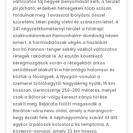
változatos táj hegyek benyomását kelti, a terület
jól járható, erdeiben hétvégeken több százan
fordulnak meg. Tavasszal ibolyázni, ősszel
szüretelni, télen pedig síelni és szánkózni lehet. A
241 négyzetkilométernyi terület a földrajzi
szakirodalomban Pannonhalmi-dombság néven
ismert. A harmadidőszak végén a hazánkat
borító Pannon-tenger sekély vizéből változatos
rétegek rakódtak le. Az ezután következő
kéregmozgások során a rétegekből árkos
vetődéssel alakult ki a háromágú halomsor és
köztük a fővölgyek. A Nyugati-vonulat a
szemerei Szőlőhegytől Nagydémig nyúlik, 16 km
hosszan. Gerincszintje 250-260 méteres, melyet
csak a Bőtorok-völgy kereszt irányú törése
szakít meg. Bejárata fölött magasodik a
Barátok-vára nevu oldal, amely a Harangozó-
hegy északi fele. A néphagyomány szerint itt állt
egykor a pálosok kolostora és temploma. A
Középső-vonulat, amely 22 km hosszú,