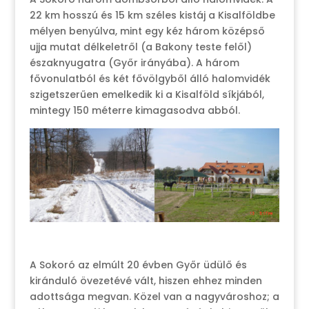
22 km hosszú és 15 km széles kistáj a Kisalföldbe
mélyen benyúlva, mint egy kéz három középső
ujja mutat délkeletről (a Bakony teste felől)
északnyugatra (Győr irányába). A három
fővonulatból és két fővölgyből álló halomvidék
szigetszerűen emelkedik ki a Kisalföld síkjából,
mintegy 150 méterre kimagasodva abból.
A Sokoró az elmúlt 20 évben Győr üdülő és
kiránduló övezeté
vé vált, hiszen ehhez minden
adottsága megvan. Közel van a nagyvároshoz; a