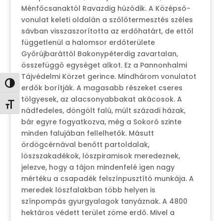
Ménfőcsanaktól Ravazdig húzódik. A Középső-
vonulat keleti oldalán a szőlőtermesztés széles
sávban visszaszorította az erdőhatárt, de ettől
függetlenül a halomsor erdőterülete
Győrújbaráttól Bakonypéterdig zavartalan,
összefüggő egységet alkot. Ez a Pannonhalmi
Tájvédelmi Körzet gerince. Mindhárom vonulatot
Nagy kontraszt váltása
erdők borítják. A magasabb részeket cseres
tölgyesek, az alacsonyabbakat akácosok. A
Betűméret váltása
nádfedeles, döngölt falú, múlt századi házak,
bár egyre fogyatkozva, még a Sokoró szinte
minden falujában fellelhetők. Másutt
ördögcérnával benőtt partoldalak,
löszszakadékok, löszpiramisok meredeznek,
jelezve, hogy a tájon mindenfelé igen nagy
mértéku a csapadék felszínpusztító munkája. A
meredek löszfalakban több helyen is
színpompás gyurgyalagok tanyáznak. A 4800
hektáros védett terület zöme erdő. Mivel a