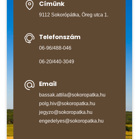
Címünk
9112 Sokorópátka, Öreg utca 1.
Telefonszám
06-96/488-046
06-20/440-3049
Email
bassak.attila@sokoropatka.hu
polg.hiv@sokoropatka.hu
jegyzo@sokoropatka.hu
engedelyes@sokoropatka.hu