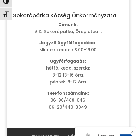
Nagy kontraszt váltása
Sokorópátka Község Önkormányzata
Betűméret váltása
Címünk:
9112 Sokorópátka, Öreg utca 1.
Jegyző ügyfélfogadása:
Minden kedden 8.00-16.00
Ügyfélfogadás:
hétfő, kedd, szerda:
8-12 13-16 óra,
péntek: 8-12 óra
Telefonszámaink:
06-96/488-046
06-20/440-3049
×